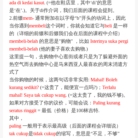
ada di kedai kasut.
(=他在鞋店里，其中‘di’的意思
是‘在’.)。关于di作介词，我们后面的课程会提到。
2.前缀
mem-
通常附加在以字母“b”开头的动词上，因此
当你遇到
membeli
这个词时，你就会知道它与
beli
是一样
的（详细的前缀和后缀我们会在后面的课程中介绍）
membeli-belah
的意思是"购物" ，比如
Isterinya suka pergi
membeli-belah
(他的妻子喜欢去购物.)
这里提一句，去购物中心逛街或者只是为了躲避外面的
热空气而去购物中心是马来西亚人最喜欢的
周末
消遣方
式了
当你购物的时候，这两句话非常实用:
Mahal! Boleh
kurang sedikit?
(=这贵了，能便宜一点吗?)；
Terlalu
mahal! Saya tak cukup wang.
(=这太贵了，我的钱不够)。
如果对方接受了你的议价，可能会说：
Paling kurang
seratus ringgit
= 最低（价格）是100林吉特.
其中，
paling
一般用于表示最高级（后面的课程会详细说）
tak cukup
是
tidak cukup
的缩写，意思是“不足，不够”