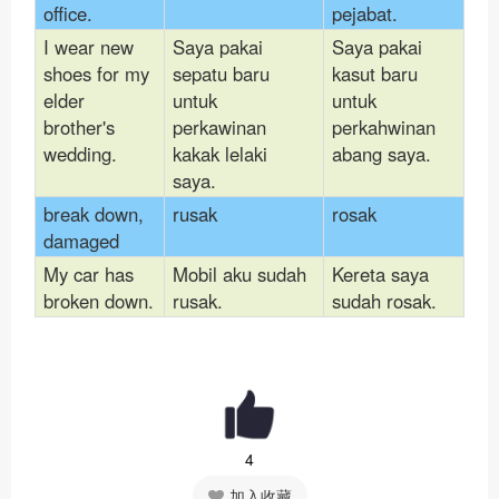
office.
pejabat.
I wear new
Saya pakai
Saya pakai
shoes for my
sepatu baru
kasut baru
elder
untuk
untuk
brother's
perkawinan
perkahwinan
wedding.
kakak lelaki
abang saya.
saya.
break down,
rusak
rosak
damaged
My car has
Mobil aku sudah
Kereta saya
broken down.
rusak.
sudah rosak.
4
加入收藏