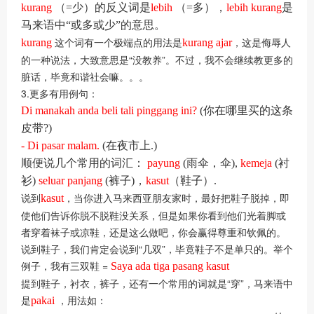
kurang
（=少）的反义词
是
lebih
（=多），
lebih kurang
是
马来语中“或多或少”的意思。
这个词有一个极端点的用法是
，这是侮辱人
kurang
kurang ajar
的一种说法，大致意思是“没教养”。不过，我不会继续教更多的
脏话，毕竟和谐社会嘛。。。
3.更多有用例句：
Di manakah anda beli tali pinggang ini?
(你在哪里买的这条
皮带?)
- Di pasar malam.
(在夜市上.)
顺便说几个常用的词汇：
payung
(雨伞，伞),
kemeja
(衬
衫)
seluar panjang
(裤子)，
kasut
（鞋子）
.
说到
，当你进入马来西亚朋友家时，最好把鞋子脱掉，即
kasut
使他们告诉你脱不脱鞋没关系，但是如果你看到他们光着脚或
者穿着袜子或凉鞋，还是这么做吧，你会赢得尊重和钦佩的。
说到鞋子，我们肯定会说到“几双”，毕竟鞋子不是单只的。举个
例子，我有三双鞋 =
Saya ada tiga pasang kasut
提到鞋子，衬衣，裤子，还有一个常用的词就是“穿”，马来语中
是
，用法如：
pakai