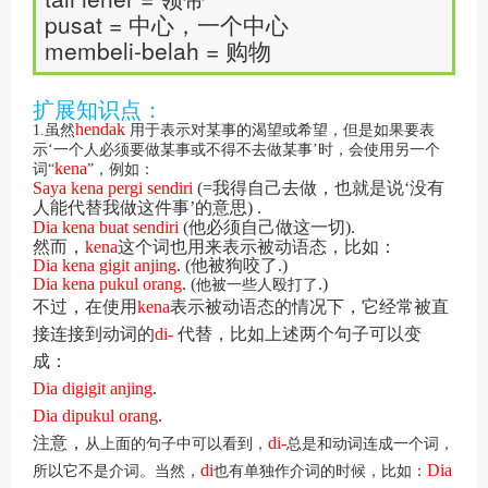
pusat = 中心，一个中心
membeli-belah = 购物
扩展知识点：
hendak
1.虽然
用于表示对某事的渴望或希望，但是如果要表
示‘一个人必须要做某事或不得不去做某事’时，会使用另一个
kena
词“
”，例如：
Saya kena pergi sendiri
(=我得自己去做，也就是说‘没有
人能代替我做这件事’的意思) .
Dia kena buat sendiri
(他必须自己做这一切).
然而，
kena
这个词也用来表示被动语态，比如：
Dia kena gigit anjing
. (他被狗咬了.)
他被一些人殴打了
Dia kena pukul orang
. (
.)
不过，在使用
kena
表示被动语态的情况下，它经常被直
接连接到动词的
di-
代替，比如上述两个句子可以变
成：
Dia digigit anjing
.
Dia dipukul orang
.
从上面的句子中可以看到，
总是和动词连成一个词，
注意，
di-
所以它不是介词。当然，
也有单独作介词的时候，比如：
di
Dia