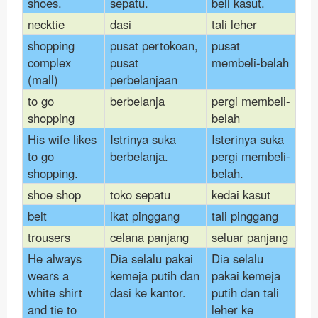
shoes.
sepatu.
beli kasut.
necktie
dasi
tali leher
shopping
pusat pertokoan,
pusat
complex
pusat
membeli-belah
(mall)
perbelanjaan
to go
berbelanja
pergi membeli-
shopping
belah
His wife likes
Istrinya suka
Isterinya suka
to go
berbelanja.
pergi membeli-
shopping.
belah.
shoe shop
toko sepatu
kedai kasut
belt
ikat pinggang
tali pinggang
trousers
celana panjang
seluar panjang
He always
Dia selalu pakai
Dia selalu
wears a
kemeja putih dan
pakai kemeja
white shirt
dasi ke kantor.
putih dan tali
and tie to
leher ke