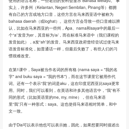
使用的语言名称，一些老旧的资料会显示 Bahasa Melayu。 事
实上，许多州（Kelantan, Negeri Sembilan, Pinang等）都拥
有自己的方言或地方口音，这些方言在马来西亚语中被称为
bahasa daerah（或loghat）。这些方言会导致一些口音难以辨
认，比如在马来西亚的一些州，Apa、nama和saya中的最后一
个“a”发音为er，其音标为/ə/，而在标准马来语中（我们课程的
发音如此），a发“ah”的发音。马来西亚政府曾经尝试过使马来
语发音标准化，如普通话一样，但最后失败了，有些人们的习
惯很难改变。
在第1课中，Saya被当作名词的所有格 (nama saya = "我的名
字" and buku saya = "我的书本")，而在这节课里它被用作代
词。还有一个表示“我”的词是aku，这在印度尼西亚比saya更常
用。同时，我们可以看到，在英语和许多其他语言中，“我”有不
同的形式（比如英语里的me, my, mine），但在马来语
里“我”只有一种形式：saya。这也使得马来语相对简单，和中
文一致。
由于Dia可以表示他也可以表示她，因此，如果想要同时描述出