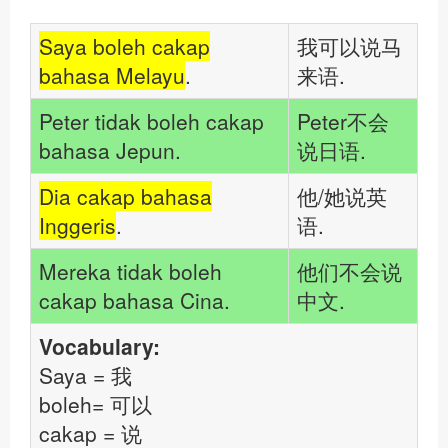
Saya boleh cakap
我可以说马
bahasa Melayu
.
来语.
Peter tidak boleh cakap
Peter不会
bahasa Jepun.
说日语.
Dia cakap bahasa
他/她说英
Inggeris
.
语.
Mereka tidak boleh
他们不会说
cakap bahasa Cina
.
中文.
Vocabulary:
Saya = 我
boleh= 可以
cakap = 说