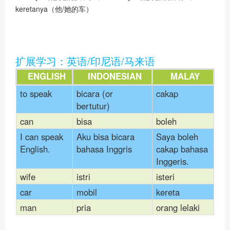
keretanya（他/她的车）
扩展学习：英语/印尼语/马来语
ENGLISH
INDONESIAN
MALAY
to speak
bicara (or
cakap
bertutur)
can
bisa
boleh
I can speak
Aku bisa bicara
Saya boleh
English.
bahasa Inggris
cakap bahasa
Inggeris.
wife
istri
isteri
car
mobil
kereta
man
pria
orang lelaki