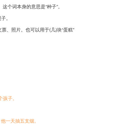
这个词本身的意思是“种子”。
棍子。
票、照片。也可以用于(几)块“蛋糕”
个孩子。
。
他一天抽五支烟。