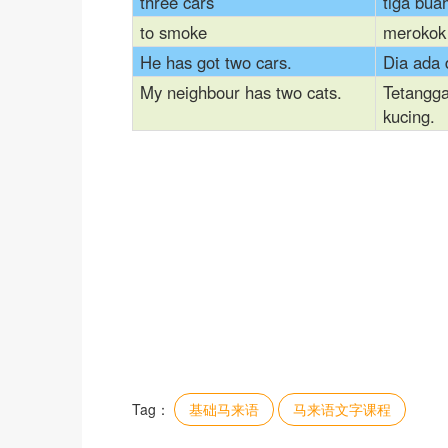
three cars
tiga bua
to smoke
merokok
He has got two cars.
Dia ada 
My neighbour has two cats.
Tetangga
kucing.
Tag：
基础马来语
马来语文字课程