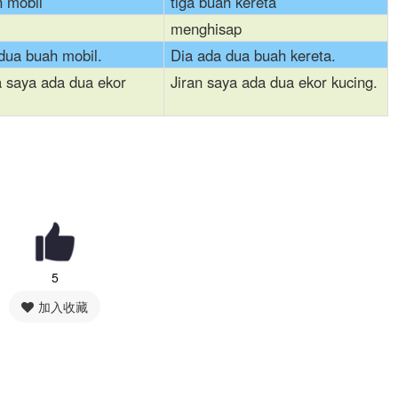
h mobil
tiga buah kereta
menghisap
dua buah mobil.
Dia ada dua buah kereta.
 saya ada dua ekor
Jiran saya ada dua ekor kucing.
5
加入收藏