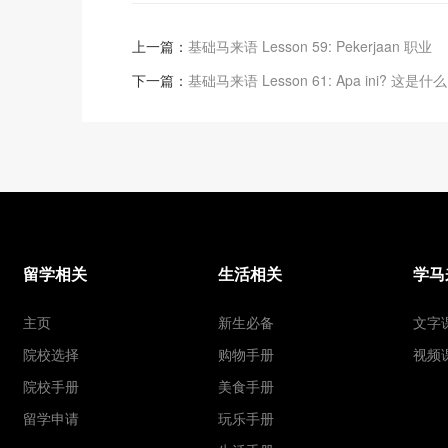
上一篇：
基础马来语 Lesson 59: Pekerjaan 职业
下一篇：
基础马来语 Lesson 61: Apa ini? 这是什么
留学相关
生活相关
学马
主页
新生必备
文字
院校选择
购物手册
视频
院校手册
美食手册
留学申请
玩乐手册