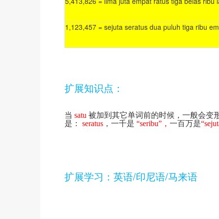
5,413,826 = lima juta empat ratus tiga belas rib
1,123,457 = sejuta seratus dua puluh tiga ribu e
扩展知识点：
当
satu
被加到其它单词前的时候，一般会变形
是：
seratus
，
一千是
“
seribu”，
一百万是
“seju
扩展学习：英语/印尼语/马来语