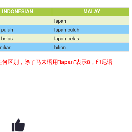
INDONESIAN
MALAY
lapan
 puluh
lapan puluh
 belas
lapan belas
miliar
bilion
区别，除了马来语用“lapan”表示8，印尼语